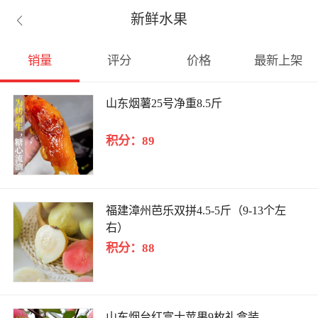
新鲜水果

销量
评分
价格
最新上架
山东烟薯25号净重8.5斤
积分：89
福建漳州芭乐双拼4.5-5斤（9-13个左
右）
积分：88
山东烟台红富士苹果9枚礼盒装