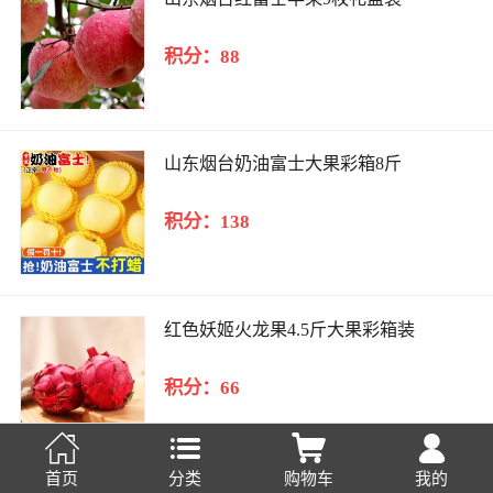
积分：88
山东烟台奶油富士大果彩箱8斤
积分：138
红色妖姬火龙果4.5斤大果彩箱装
积分：66




首页
分类
购物车
我的