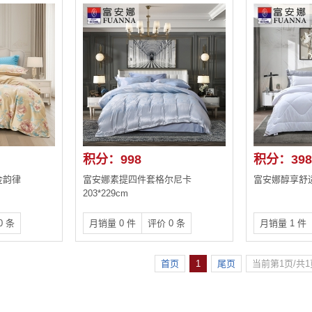
积分：998
积分：398
金韵律
富安娜素提四件套格尔尼卡
富安娜醇享舒适四
203*229cm
0 条
月销量 0 件
评价 0 条
月销量 1 件
首页
1
尾页
当前第1页/共1