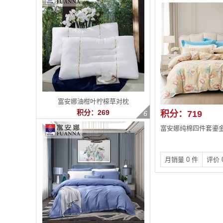
富安娜油柑叶柠檬草对枕
积分：269
积分：719
富安娜纯棉四件套鎏
月销量 0 件
评价 