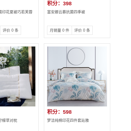
积分：398
菌印花夏被巧若芙蓉
富安娜云慕抗菌四季被
评价 0 条
月销量 0 件
评价 0 条
积分：598
柠檬草对枕
梦洁纯棉印花四件套訫雅