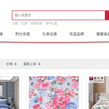
汉绣
红酒
华美月饼
端午礼盒
换
积分充值
礼券兑换
优选品牌
健康食
价格
最新上架