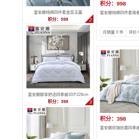
积分：998
富安娜纯棉四件套金蕊玉露
富安娜纯棉四件套南
积分：598
月销量 0 件
评价 
富安娜醇享舒适四季被203*229cm
积分：398
积分：398
富安娜欣瑞抗菌四季