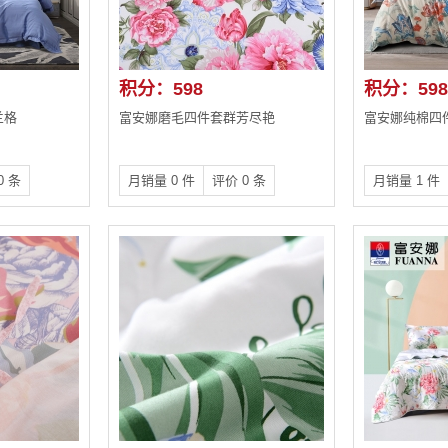
积分：598
积分：598
兰格
富安娜磨毛四件套群芳尽艳
富安娜纯棉四
0 条
月销量 0 件
评价 0 条
月销量 1 件