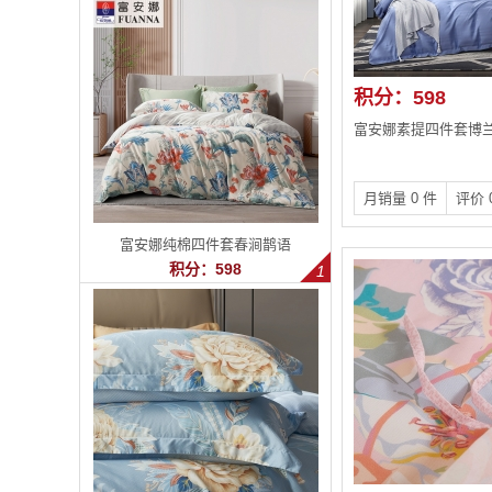
积分：598
富安娜素提四件套博
月销量 0 件
评价 
富安娜纯棉四件套春涧鹊语
积分：598