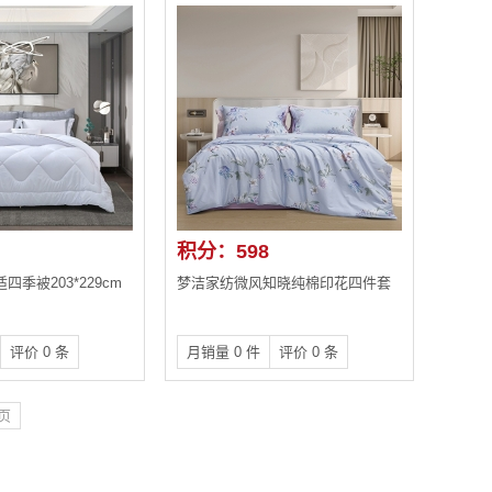
积分：598
季被203*229cm
梦洁家纺微风知晓纯棉印花四件套
评价 0 条
月销量 0 件
评价 0 条
页