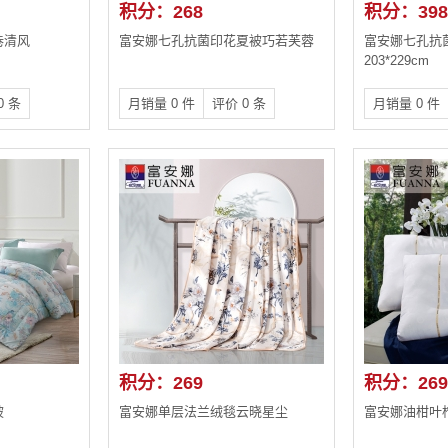
积分：268
积分：398
巷清风
富安娜七孔抗菌印花夏被巧若芙蓉
富安娜七孔抗
203*229cm
0 条
月销量 0 件
评价 0 条
月销量 0 件
积分：269
积分：269
被
富安娜单层法兰绒毯云晓星尘
富安娜油柑叶