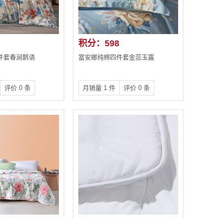
积分：598
件套春涧鹊语
富安娜纯棉四件套金蕊玉露
评价 0 条
月销量 1 件
评价 0 条