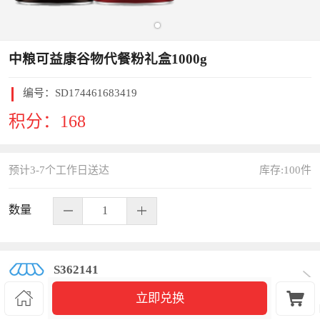
中粮可益康谷物代餐粉礼盒1000g
编号：
SD174461683419
积分：
168
预计3-7个工作日送达
库存:
100
件
数量
S362141


立即兑换